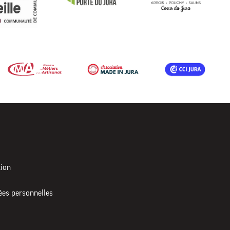
tion
ées personnelles