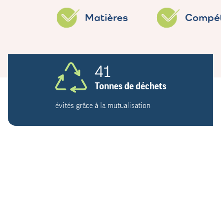
41
Tonnes de déchets
évités grâce à la mutualisation