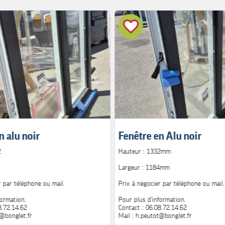
n alu noir
Fenêtre en Alu noir
2
Hauteur : 1332mm
Largeur : 1184mm
r par téléphone ou mail.
Prix à négocier par téléphone ou mail.
formation.
Pour plus d'information.
8.72.14.62
Contact : 06.08.72.14.62
t@bonglet.fr
Mail : h.peutot@bonglet.fr