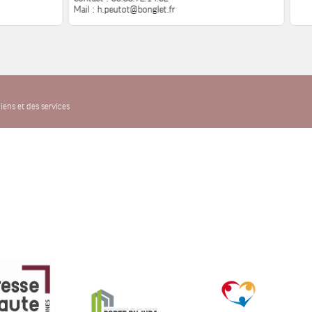
Mail : h.peutot@bonglet.fr
iens et des services