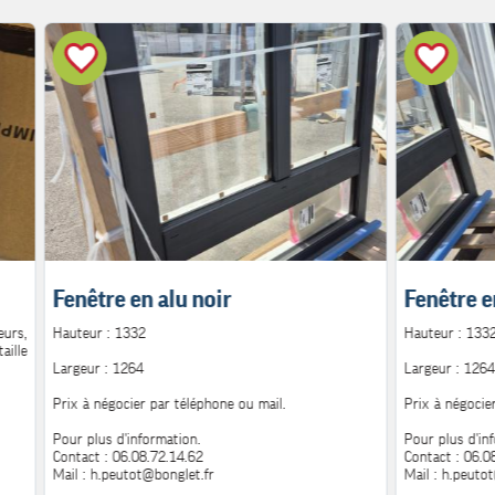
Fenêtre en alu noir
Fenêtre e
urs,
Hauteur : 1332
Hauteur : 133
aille
Largeur : 1264
Largeur : 1264
Prix à négocier par téléphone ou mail.
Prix à négocie
Pour plus d'information.
Pour plus d'in
Contact : 06.08.72.14.62
Contact : 06.0
Mail : h.peutot@bonglet.fr
Mail : h.peuto