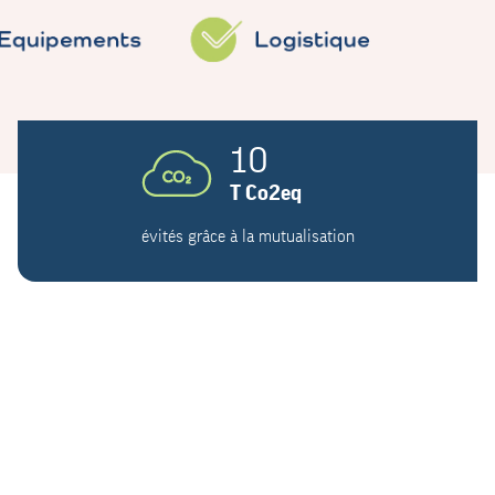
10
T Co2eq
évités grâce à la mutualisation