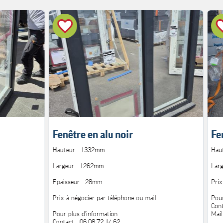
Fenêtre en alu noir
Fe
Hauteur : 1332mm
Hau
Largeur : 1262mm
Lar
Epaisseur : 28mm
Prix
Prix à négocier par téléphone ou mail.
Pour
Cont
Pour plus d'information.
Mail
Contact : 06.08.72.14.62