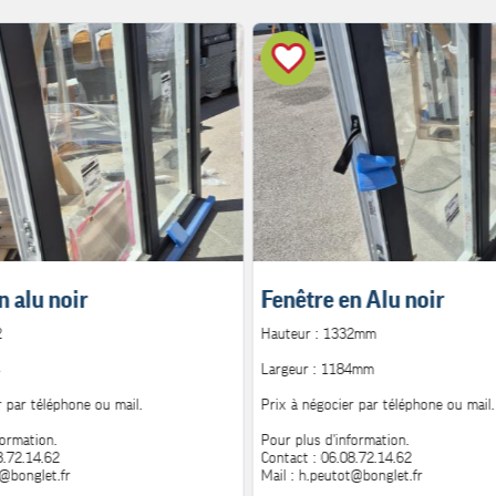
n alu noir
Fenêtre en Alu noir
2
Hauteur : 1332mm
Largeur : 1184mm
r par téléphone ou mail.
Prix à négocier par téléphone ou mail.
formation.
Pour plus d'information.
8.72.14.62
Contact : 06.08.72.14.62
t@bonglet.fr
Mail : h.peutot@bonglet.fr