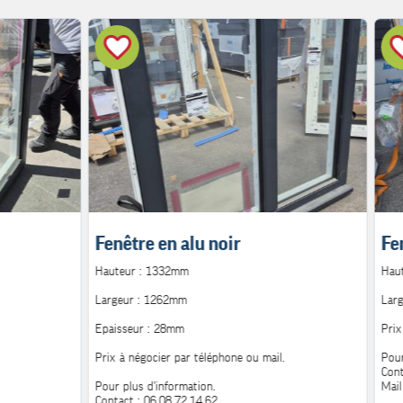
Fenêtre en alu noir
Fe
Hauteur : 1332mm
Hau
Largeur : 1262mm
Lar
Epaisseur : 28mm
Prix
Prix à négocier par téléphone ou mail.
Pour
Cont
Pour plus d'information.
Mail
Contact : 06.08.72.14.62