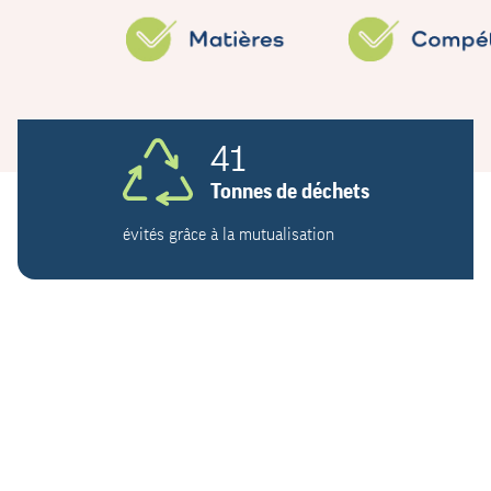
41
Tonnes de déchets
évités grâce à la mutualisation