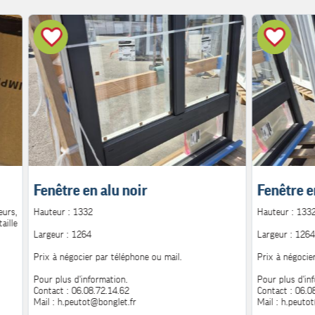
Fenêtre en alu noir
Fenêtre e
urs,
Hauteur : 1332
Hauteur : 133
aille
Largeur : 1264
Largeur : 1264
Prix à négocier par téléphone ou mail.
Prix à négocie
Pour plus d'information.
Pour plus d'in
Contact : 06.08.72.14.62
Contact : 06.0
Mail : h.peutot@bonglet.fr
Mail : h.peuto