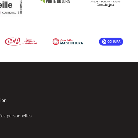
tion
ées personnelles