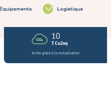
10
T Co2eq
évités grâce à la mutualisation