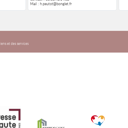
Mail : h.peutot@bonglet.fr
iens et des services