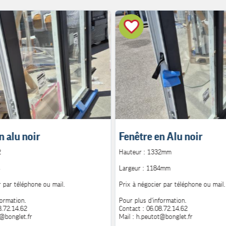
n alu noir
Fenêtre en Alu noir
2
Hauteur : 1332mm
Largeur : 1184mm
r par téléphone ou mail.
Prix à négocier par téléphone ou mail.
formation.
Pour plus d'information.
8.72.14.62
Contact : 06.08.72.14.62
t@bonglet.fr
Mail : h.peutot@bonglet.fr