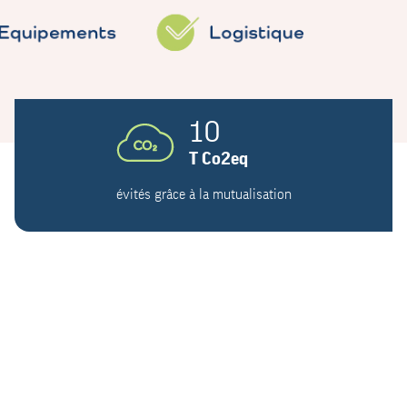
10
T Co2eq
évités grâce à la mutualisation