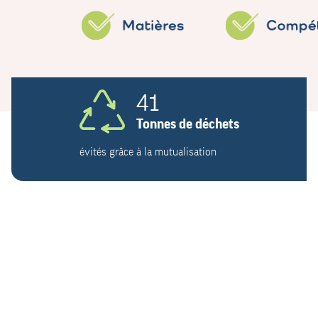
41
Tonnes de déchets
évités grâce à la mutualisation