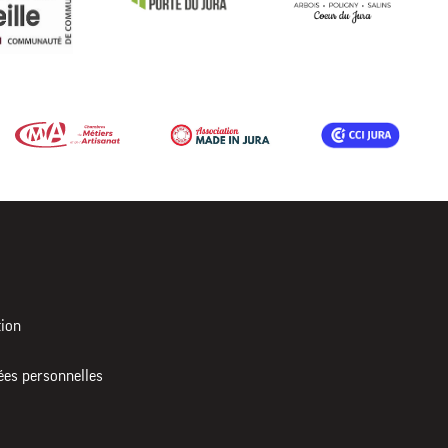
tion
ées personnelles