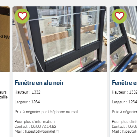
Fenêtre en alu noir
Fenêtre e
urs,
Hauteur : 1332
Hauteur : 133
aille
Largeur : 1264
Largeur : 1264
Prix à négocier par téléphone ou mail.
Prix à négocie
Pour plus d'information.
Pour plus d'in
Contact : 06.08.72.14.62
Contact : 06.0
Mail : h.peutot@bonglet.fr
Mail : h.peuto