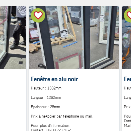
Fenêtre en alu noir
Fe
Hauteur : 1332mm
Hau
Largeur : 1262mm
Lar
Epaisseur : 28mm
Prix
Prix à négocier par téléphone ou mail.
Pour
Cont
Pour plus d'information.
Mail
Contact : 06.08.72.14.62