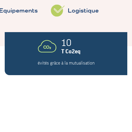
10
T Co2eq
évités grâce à la mutualisation