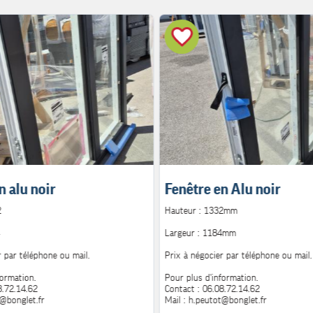
n alu noir
Fenêtre en Alu noir
2
Hauteur : 1332mm
Largeur : 1184mm
r par téléphone ou mail.
Prix à négocier par téléphone ou mail.
formation.
Pour plus d'information.
8.72.14.62
Contact : 06.08.72.14.62
t@bonglet.fr
Mail : h.peutot@bonglet.fr