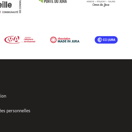
tion
ées personnelles