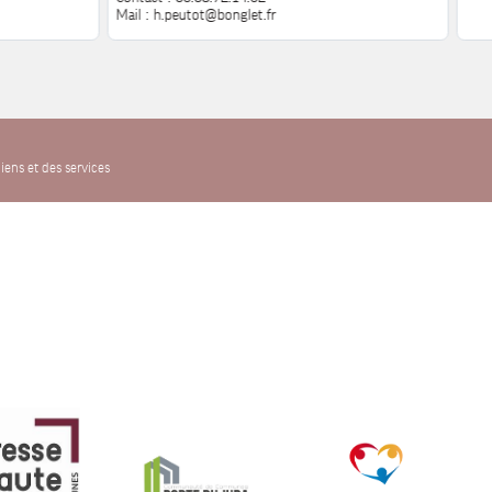
Mail : h.peutot@bonglet.fr
iens et des services