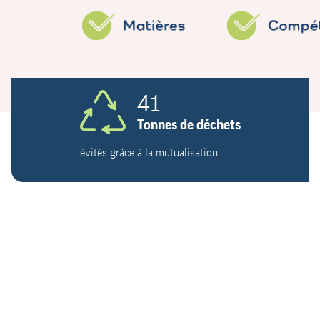
41
Tonnes de déchets
évités grâce à la mutualisation