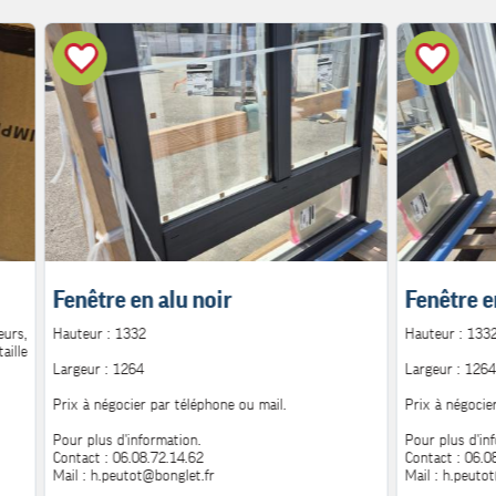
Fenêtre en alu noir
Fenêtre e
urs,
Hauteur : 1332
Hauteur : 133
aille
Largeur : 1264
Largeur : 1264
Prix à négocier par téléphone ou mail.
Prix à négocie
Pour plus d'information.
Pour plus d'in
Contact : 06.08.72.14.62
Contact : 06.0
Mail : h.peutot@bonglet.fr
Mail : h.peuto