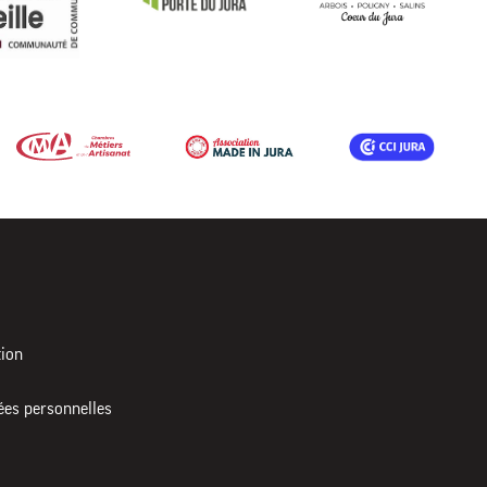
tion
ées personnelles