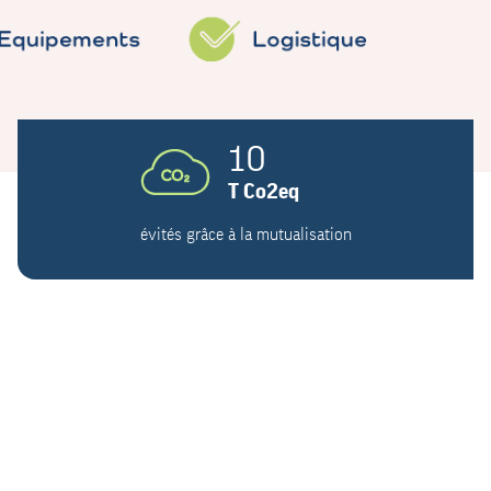
10
T Co2eq
évités grâce à la mutualisation