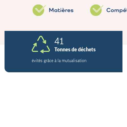
41
Tonnes de déchets
évités grâce à la mutualisation