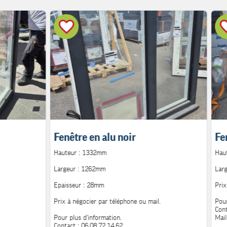
Fenêtre en alu noir
Fe
Hauteur : 1332mm
Hau
Largeur : 1262mm
Lar
Epaisseur : 28mm
Prix
Prix à négocier par téléphone ou mail.
Pour
Cont
Pour plus d'information.
Mail
Contact : 06.08.72.14.62