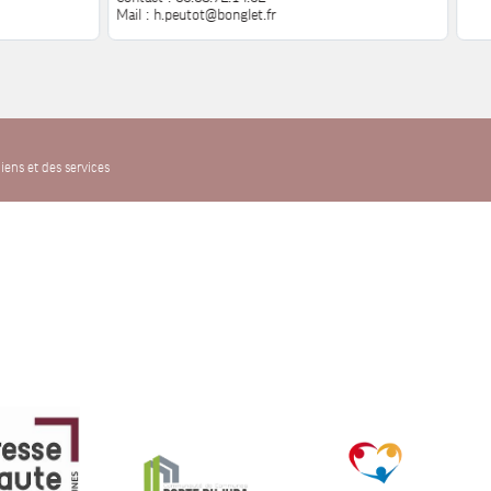
Mail : h.peutot@bonglet.fr
iens et des services