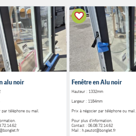
n alu noir
Fenêtre en Alu noir
2
Hauteur : 1332mm
Largeur : 1184mm
r par téléphone ou mail.
Prix à négocier par téléphone ou mail.
formation.
Pour plus d'information.
8.72.14.62
Contact : 06.08.72.14.62
t@bonglet.fr
Mail : h.peutot@bonglet.fr