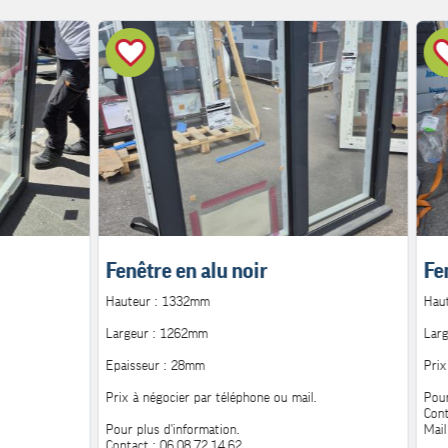
Fenêtre en alu noir
Fe
Hauteur : 1332mm
Hau
Largeur : 1262mm
Lar
Epaisseur : 28mm
Prix
Prix à négocier par téléphone ou mail.
Pour
Cont
Pour plus d'information.
Mail
Contact : 06.08.72.14.62