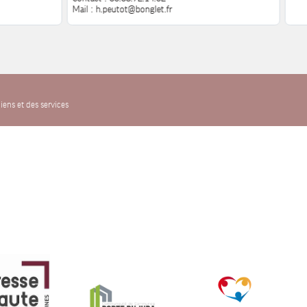
Mail : h.peutot@bonglet.fr
iens et des services