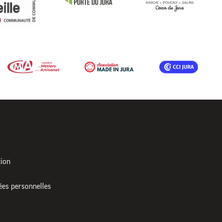
tion
ées personnelles