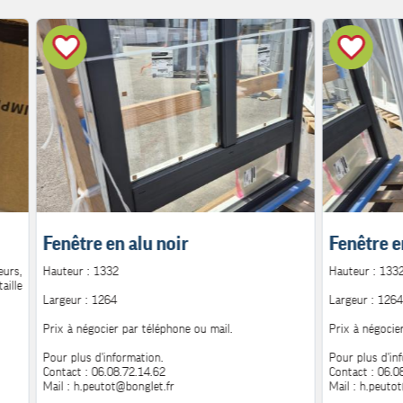
Fenêtre en alu noir
Fenêtre e
urs,
Hauteur : 1332
Hauteur : 133
aille
Largeur : 1264
Largeur : 1264
Prix à négocier par téléphone ou mail.
Prix à négocie
Pour plus d'information.
Pour plus d'in
Contact : 06.08.72.14.62
Contact : 06.0
Mail : h.peutot@bonglet.fr
Mail : h.peuto