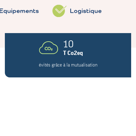
10
T Co2eq
évités grâce à la mutualisation