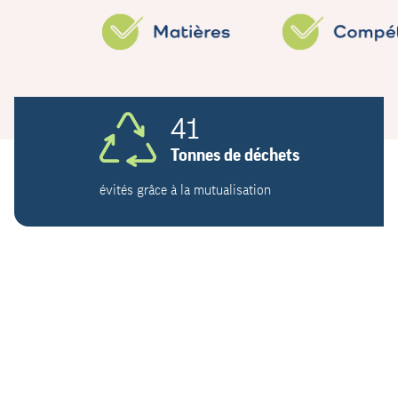
41
Tonnes de déchets
évités grâce à la mutualisation