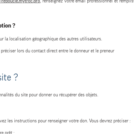
-reboucle.mytroc.pro
, renseignez votre email professionnel et rempliss
ption ?
ur la localisation géographique des autres utilisateurs.
préciser lors du contact direct entre le donneur et le preneur
ite ?
nnalités du site pour donner ou récupérer des objets.
ivez les instructions pour renseigner votre don. Vous devrez préciser :
e prêt :