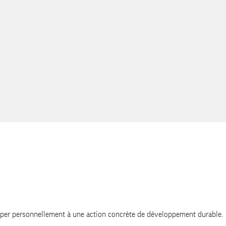
lors de l'inscription ?
t ?
e site ?
mon objet ?
d à mon besoin ?
ciper personnellement à une action concrète de développement durable.