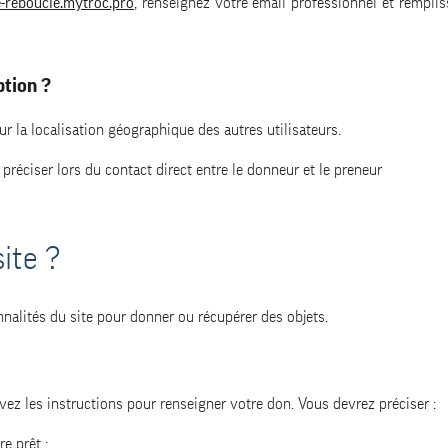
-reboucle.mytroc.pro
, renseignez votre email professionnel et rempliss
ption ?
ur la localisation géographique des autres utilisateurs.
préciser lors du contact direct entre le donneur et le preneur
ite ?
nnalités du site pour donner ou récupérer des objets.
ivez les instructions pour renseigner votre don. Vous devrez préciser :
e prêt :