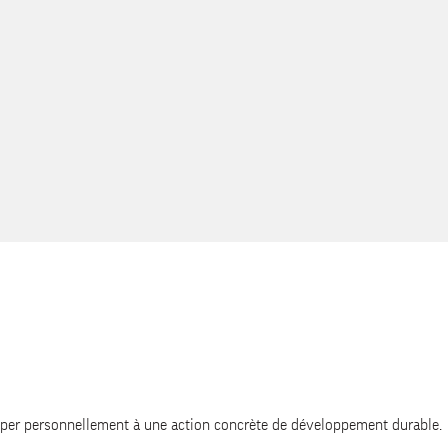
lors de l'inscription ?
t ?
e site ?
mon objet ?
d à mon besoin ?
ciper personnellement à une action concrète de développement durable.