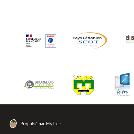
Propulsé par MyTroc