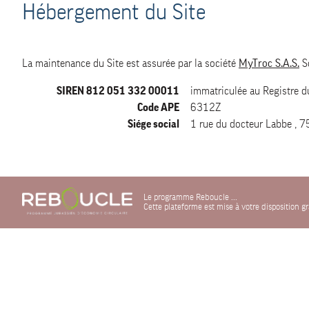
Hébergement du Site
La maintenance du Site est assurée par la société
MyTroc S.A.S.
So
SIREN 812 051 332 00011
immatriculée au Registre d
Code APE
6312Z
Siége social
1 rue du docteur Labbe , 7
Le programme Reboucle ...
Cette plateforme est mise à votre disposition 