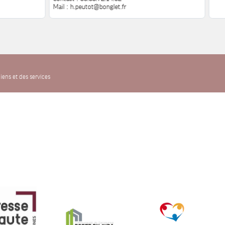
Mail : h.peutot@bonglet.fr
iens et des services