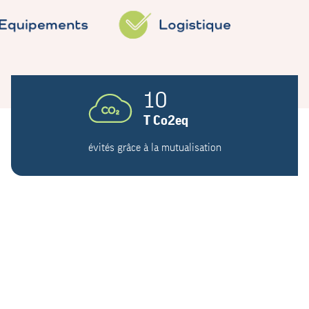
10
T Co2eq
évités grâce à la mutualisation