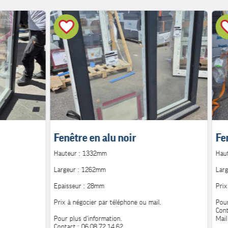
Fenêtre en alu noir
Fe
Hauteur : 1332mm
Hau
Largeur : 1262mm
Lar
Epaisseur : 28mm
Prix
Prix à négocier par téléphone ou mail.
Pour
Cont
Pour plus d'information.
Mail
Contact : 06.08.72.14.62