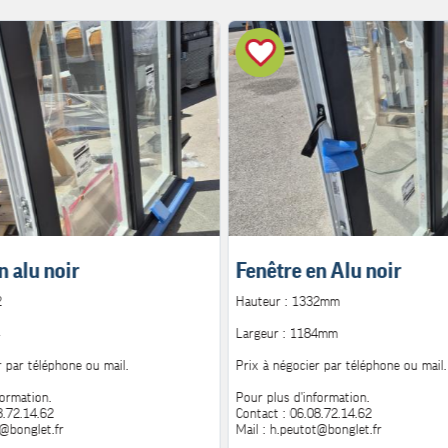
n alu noir
Fenêtre en Alu noir
2
Hauteur : 1332mm
Largeur : 1184mm
r par téléphone ou mail.
Prix à négocier par téléphone ou mail.
formation.
Pour plus d'information.
8.72.14.62
Contact : 06.08.72.14.62
t@bonglet.fr
Mail : h.peutot@bonglet.fr