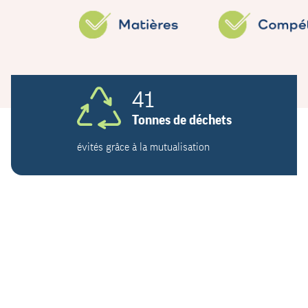
41
Tonnes de déchets
évités grâce à la mutualisation