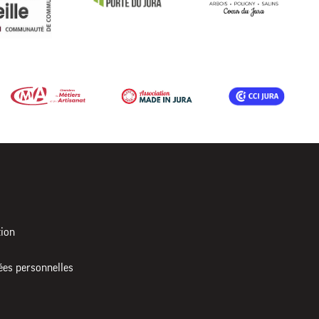
tion
ées personnelles