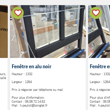
Fenêtre en alu noir
Fenêtre e
urs,
Hauteur : 1332
Hauteur : 133
aille
Largeur : 1264
Largeur : 1264
Prix à négocier par téléphone ou mail.
Prix à négocie
Pour plus d'information.
Pour plus d'in
Contact : 06.08.72.14.62
Contact : 06.0
Mail : h.peutot@bonglet.fr
Mail : h.peuto