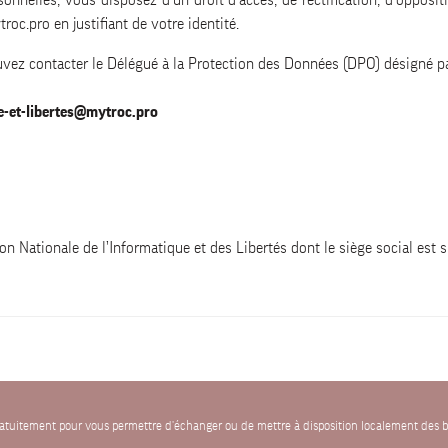
elles, vous disposez d'un droit d'accès, de rectification, d'oppositi
oc.pro en justifiant de votre identité.
uvez contacter le Délégué à la Protection des Données (DPO) désigné p
e-et-libertes@mytroc.pro
on Nationale de l’Informatique et des Libertés dont le siège social 
gratuitement pour vous permettre d'échanger ou de mettre à disposition localement des b