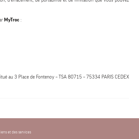
on, d'effacement, de portabilité et de limitation que vous pouvez
ar
MyTroc
:
est situé au 3 Place de Fontenoy – TSA 80715 – 75334 PARIS CEDEX
iens et des services